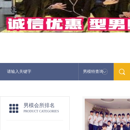
男模特查询
男模会所排名
PRODUCT CATEGORIES