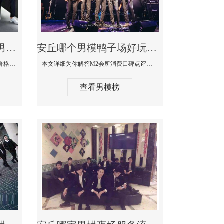
安丘最大有名生意最好男模少爷场KTV体验-嫚城国际KTV消费价格点评
安丘哪个男模鸭子场好玩陪酒服务好-M2会所KTV消费口碑点评
本文详细为你解答嫚城国际KTV消费价格口碑点评，更多关于最大有名生意最好男模少爷场KTV体验免费咨询1333 867 6881微信同步！
本文详细为你解答M2会所消费口碑点评，更多关于哪个男模鸭子场好玩陪酒服务好免费咨询1333 867 6881微信同步！
查看男模榜