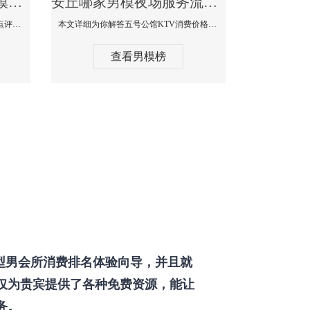
安丘那个KTV酒吧找男模帅哥男妓多-普罗旺斯KTV真实口碑点评
安丘哪家男模夜场服务流程全面-五号公馆KTV消费价格点评
本文详细为你解答普罗旺斯消费价格点评，更多关于那个KTV酒吧找男模帅哥最多免费咨询1333 867 6881微信同步！
本文详细为你解答五号公馆KTV消费价格，更多关于哪家男模夜场服务流程全面免费咨询1333 867 6881微信同步！
查看男模榜
型男会所消费排名体验向导，并且就
仅为贵宾提供了各种免费资源，能让
务。