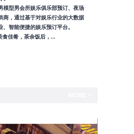
男模型男会所娱乐俱乐部预订、夜场
供商，通过基于对娱乐行业的大数据
业、智能便捷的娱乐预订平台。
佳肴，茶余饭后，...
MORE +