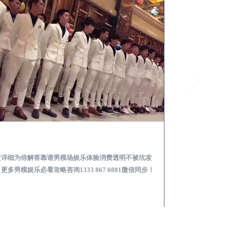
安丘怎么样选择靠谱男模场娱乐体验消费透明不被坑
文详细为你解答靠谱男模场娱乐体验消费透明不被坑攻
本文详细为你解答
更多男模娱乐必看攻略咨询1333 867 6881微信同步！
关于男模面试防坑攻略