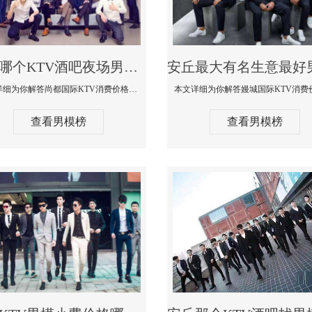
安丘哪个KTV酒吧夜场男模公关型男最帅-尚都国际KTV消费价格点评
本文详细为你解答尚都国际KTV消费价格点评，更多关于哪个KTV酒吧夜场男模公关型男最帅免费咨询1333 867 6881微信同步
查看男模榜
查看男模榜