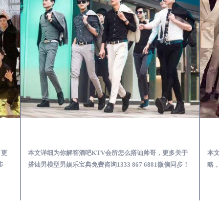
第一次到外地-怎么选择男模场消费体验安全靠谱必看
安丘酒吧KTV会所怎么搭讪帅哥-用什么样的方式搭讪成功率高
，更
本文详细为你解答酒吧KTV会所怎么搭讪帅哥，更多关于
本
步
搭讪男模型男娱乐宝典免费咨询1333 867 6881微信同步！
略，