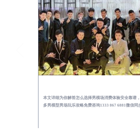
安丘KTV酒吧会所男模少爷男公关招聘-高薪招聘
安丘出差
关招聘攻略，更多
本文详细为你解答怎么选择男模场消费体验安全靠谱
 6881微信同步！
多男模型男场玩乐攻略免费咨询1333 867 6881微信同