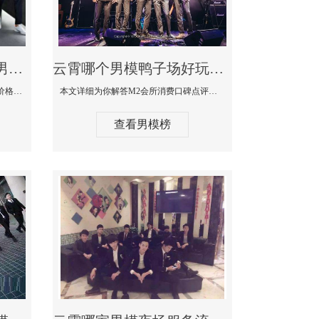
云霄最大有名生意最好男模少爷场KTV体验-嫚城国际KTV消费价格点评
云霄哪个男模鸭子场好玩陪酒服务好-M2会所KTV消费口碑点评
本文详细为你解答嫚城国际KTV消费价格口碑点评，更多关于最大有名生意最好男模少爷场KTV体验免费咨询1333 867 6881微信同步！
本文详细为你解答M2会所消费口碑点评，更多关于哪个男模鸭子场好玩陪酒服务好免费咨询1333 867 6881微信同步！
查看男模榜