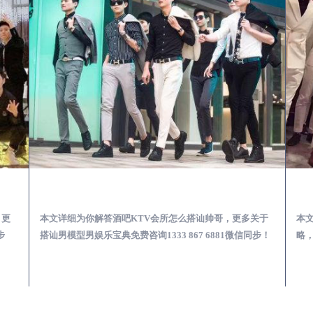
第一次到外地-怎么选择男模场消费体验安全靠谱必看
云霄酒吧KTV会所怎么搭讪帅哥-用什么样的方式搭讪成功率高
，更
本文详细为你解答酒吧KTV会所怎么搭讪帅哥，更多关于
本
步
搭讪男模型男娱乐宝典免费咨询1333 867 6881微信同步！
略，