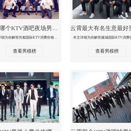
云霄哪个KTV酒吧夜场男模公关型男最帅-尚都国际KTV消费价格点评
本文详细为你解答尚都国际KTV消费价格点评，更多关于哪个KTV酒吧夜场男模公关型男最帅免费咨询1333 867 6881微信同步
查看男模榜
查看男模榜