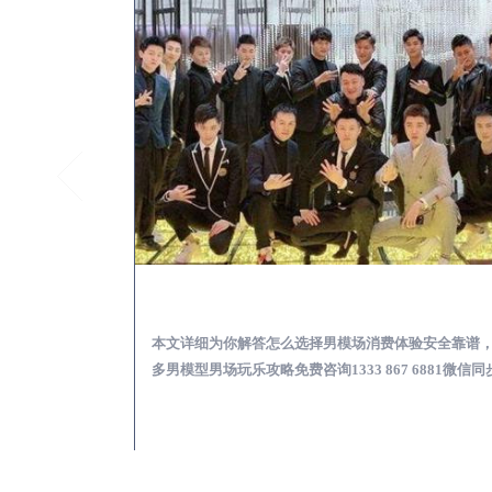
云霄KTV酒吧会所男模少爷男公关招聘-高薪招聘
云霄出差
关招聘攻略，更多
本文详细为你解答怎么选择男模场消费体验安全靠谱
 6881微信同步！
多男模型男场玩乐攻略免费咨询1333 867 6881微信同