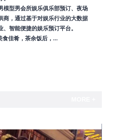
男模型男会所娱乐俱乐部预订、夜场
供商，通过基于对娱乐行业的大数据
业、智能便捷的娱乐预订平台。
佳肴，茶余饭后，...
MORE +