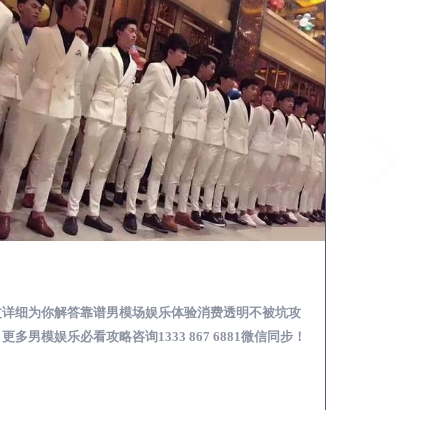
云霄怎么样选择靠谱男模场娱乐体验消费透明不被坑
文详细为你解答靠谱男模场娱乐体验消费透明不被坑攻
本文详细为你解答
更多男模娱乐必看攻略咨询1333 867 6881微信同步！
关于男模面试防坑攻略