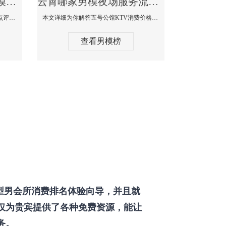
云霄那个KTV酒吧找男模帅哥男妓多-普罗旺斯KTV真实口碑点评
云霄哪家男模夜场服务流程全面-五号公馆KTV消费价格点评
本文详细为你解答普罗旺斯消费价格点评，更多关于那个KTV酒吧找男模帅哥最多免费咨询1333 867 6881微信同步！
本文详细为你解答五号公馆KTV消费价格，更多关于哪家男模夜场服务流程全面免费咨询1333 867 6881微信同步！
查看男模榜
型男会所消费排名体验向导，并且就
仅为贵宾提供了各种免费资源，能让
务。