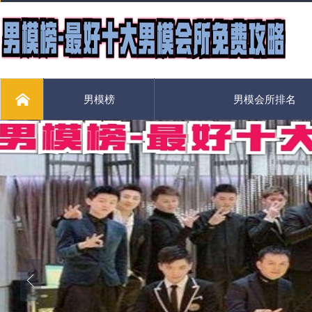
男模榜
男模会所排名