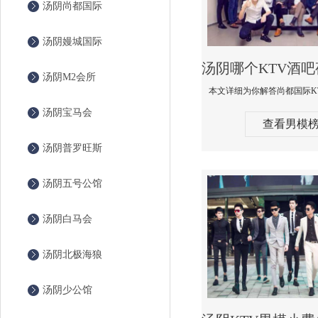
汤阴尚都国际
汤阴嫚城国际
汤阴M2会所
汤阴宝马会
查看男模
汤阴普罗旺斯
汤阴五号公馆
汤阴白马会
汤阴北极海狼
汤阴少公馆