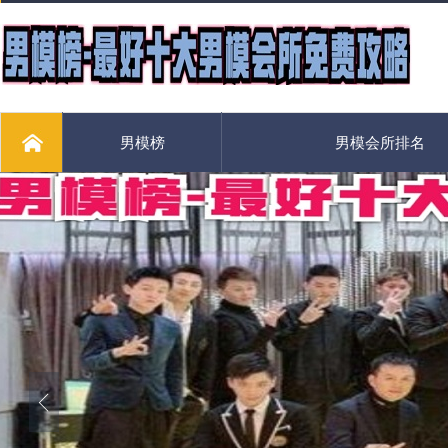
男模榜
男模会所排名