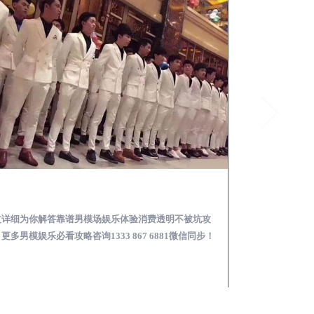
定陶怎么样选择靠谱男模场娱乐体验消费透明不被坑
文详细为你解答靠谱男模场娱乐体验消费透明不被坑攻
本文详细为你解答
更多男模娱乐必看攻略咨询1333 867 6881微信同步！
关于男模面试防坑攻略