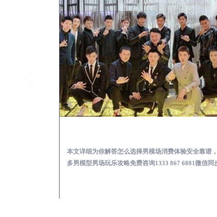
定陶KTV酒吧会所男模少爷男公关招聘-高薪招聘
定陶出差
关招聘攻略，更多
本文详细为你解答怎么选择男模场消费体验安全靠谱
 6881微信同步！
多男模型男场玩乐攻略免费咨询1333 867 6881微信同