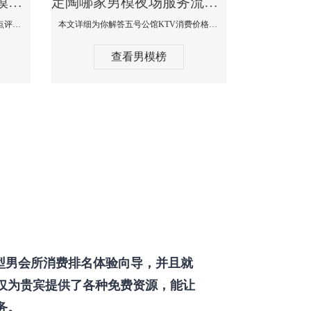
定陶那个KTV酒吧找男模帅哥男妓多-普罗旺斯KTV真实口碑点评
定陶哪家男模夜场服务流程全面-五号公馆KTV消费价格点评
本文详细为你解答普罗旺斯消费价格点评，更多关于那个KTV酒吧找男模帅哥最多免费咨询1333 867 6881微信同步！
本文详细为你解答五号公馆KTV消费价格，更多关于哪家男模夜场服务流程全面免费咨询1333 867 6881微信同步！
查看男模榜
型男会所消费排名体验向导，并且就
仅为贵宾提供了各种免费资源，能让
务。