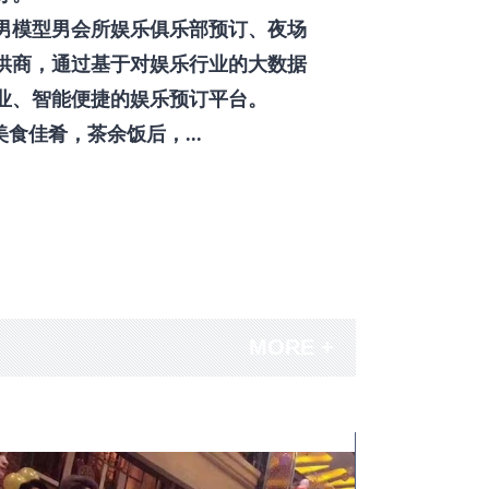
男模型男会所娱乐俱乐部预订、夜场
供商，通过基于对娱乐行业的大数据
业、智能便捷的娱乐预订平台。
佳肴，茶余饭后，...
MORE +