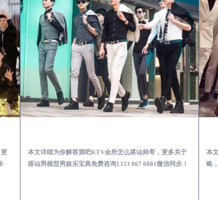
第一次到外地-怎么选择男模场消费体验安全靠谱必看
定陶酒吧KTV会所怎么搭讪帅哥-用什么样的方式搭讪成功率高
，更
本文详细为你解答酒吧KTV会所怎么搭讪帅哥，更多关于
本
步
搭讪男模型男娱乐宝典免费咨询1333 867 6881微信同步！
略，