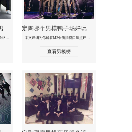
定陶最大有名生意最好男模少爷场KTV体验-嫚城国际KTV消费价格点评
定陶哪个男模鸭子场好玩陪酒服务好-M2会所KTV消费口碑点评
本文详细为你解答嫚城国际KTV消费价格口碑点评，更多关于最大有名生意最好男模少爷场KTV体验免费咨询1333 867 6881微信同步！
本文详细为你解答M2会所消费口碑点评，更多关于哪个男模鸭子场好玩陪酒服务好免费咨询1333 867 6881微信同步！
查看男模榜