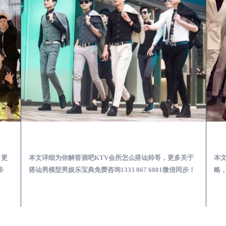
第一次到外地-怎么选择男模场消费体验安全靠谱必看
临汾酒吧KTV会所怎么搭讪帅哥-用什么样的方式搭讪成功率高
，更
本文详细为你解答酒吧KTV会所怎么搭讪帅哥，更多关于
本
步
搭讪男模型男娱乐宝典免费咨询1333 867 6881微信同步！
略，