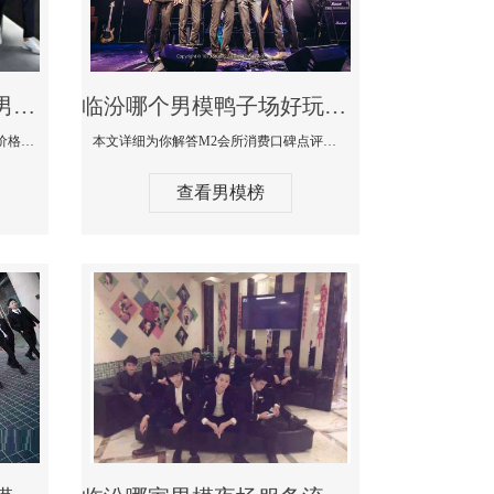
临汾最大有名生意最好男模少爷场KTV体验-嫚城国际KTV消费价格点评
临汾哪个男模鸭子场好玩陪酒服务好-M2会所KTV消费口碑点评
本文详细为你解答嫚城国际KTV消费价格口碑点评，更多关于最大有名生意最好男模少爷场KTV体验免费咨询1333 867 6881微信同步！
本文详细为你解答M2会所消费口碑点评，更多关于哪个男模鸭子场好玩陪酒服务好免费咨询1333 867 6881微信同步！
查看男模榜