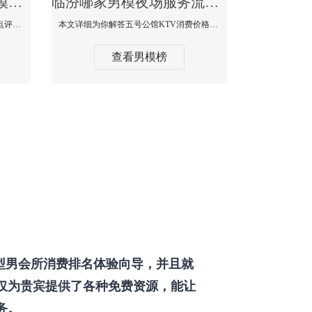
临汾那个KTV酒吧找男模帅哥男妓多-普罗旺斯KTV真实口碑点评
临汾哪家男模夜场服务流程全面-五号公馆KTV消费价格点评
本文详细为你解答普罗旺斯消费价格点评，更多关于那个KTV酒吧找男模帅哥最多免费咨询1333 867 6881微信同步！
本文详细为你解答五号公馆KTV消费价格，更多关于哪家男模夜场服务流程全面免费咨询1333 867 6881微信同步！
查看男模榜
型男会所消费排名体验向导，并且就
仅为贵宾提供了各种免费资源，能让
务。