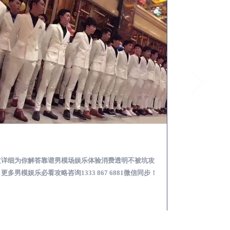
临汾怎么样选择靠谱男模场娱乐体验消费透明不被坑
文详细为你解答靠谱男模场娱乐体验消费透明不被坑攻
本文详细为你解答
更多男模娱乐必看攻略咨询1333 867 6881微信同步！
关于男模面试防坑攻略