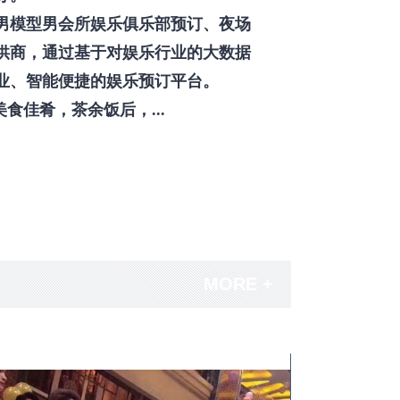
男模型男会所娱乐俱乐部预订、夜场
供商，通过基于对娱乐行业的大数据
业、智能便捷的娱乐预订平台。
佳肴，茶余饭后，...
MORE +