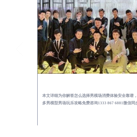
临汾KTV酒吧会所男模少爷男公关招聘-高薪招聘
临汾出差
关招聘攻略，更多
本文详细为你解答怎么选择男模场消费体验安全靠谱
 6881微信同步！
多男模型男场玩乐攻略免费咨询1333 867 6881微信同