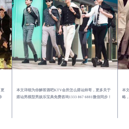
第一次到外地-怎么选择男模场消费体验安全靠谱必看
荣成酒吧KTV会所怎么搭讪帅哥-用什么样的方式搭讪成功率高
，更
本文详细为你解答酒吧KTV会所怎么搭讪帅哥，更多关于
本
步
搭讪男模型男娱乐宝典免费咨询1333 867 6881微信同步！
略，