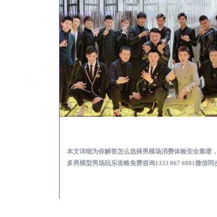
荣成KTV酒吧会所男模少爷男公关招聘-高薪招聘
荣成出差
关招聘攻略，更多
本文详细为你解答怎么选择男模场消费体验安全靠谱
 6881微信同步！
多男模型男场玩乐攻略免费咨询1333 867 6881微信同