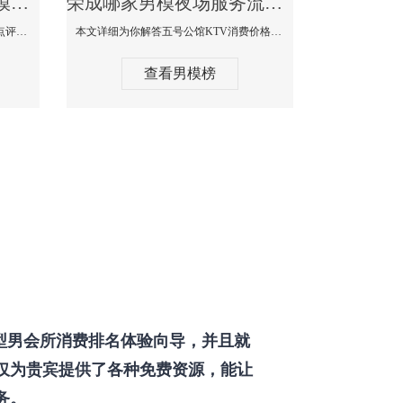
荣成那个KTV酒吧找男模帅哥男妓多-普罗旺斯KTV真实口碑点评
荣成哪家男模夜场服务流程全面-五号公馆KTV消费价格点评
本文详细为你解答普罗旺斯消费价格点评，更多关于那个KTV酒吧找男模帅哥最多免费咨询1333 867 6881微信同步！
本文详细为你解答五号公馆KTV消费价格，更多关于哪家男模夜场服务流程全面免费咨询1333 867 6881微信同步！
查看男模榜
型男会所消费排名体验向导，并且就
仅为贵宾提供了各种免费资源，能让
务。