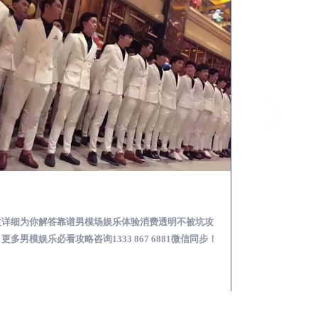
荣成怎么样选择靠谱男模场娱乐体验消费透明不被坑
文详细为你解答靠谱男模场娱乐体验消费透明不被坑攻
本文详细为你解答
更多男模娱乐必看攻略咨询1333 867 6881微信同步！
关于男模面试防坑攻略