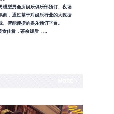
男模型男会所娱乐俱乐部预订、夜场
供商，通过基于对娱乐行业的大数据
业、智能便捷的娱乐预订平台。
佳肴，茶余饭后，...
MORE +