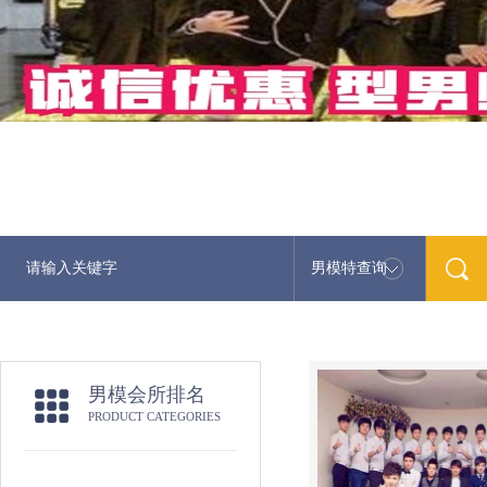
男模特查询
男模会所排名
PRODUCT CATEGORIES