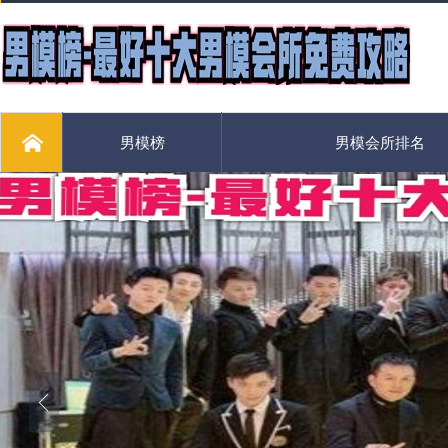
男模榜
男模会所排名