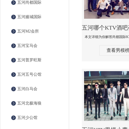
五河尚都国际
五河嫚城国际
五河M2会所
五河宝马会
查看男模
五河普罗旺斯
五河五号公馆
五河白马会
五河北极海狼
五河少公馆