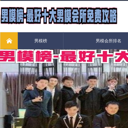
男模榜
男模会所排名