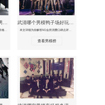
武清最大有名生意最好男模少爷场KTV体验-嫚城国际KTV消费价格点评
武清哪个男模鸭子场好玩陪酒服务好-M2会所KTV消费口碑点评
本文详细为你解答嫚城国际KTV消费价格口碑点评，更多关于最大有名生意最好男模少爷场KTV体验免费咨询1333 867 6881微信同步！
本文详细为你解答M2会所消费口碑点评，更多关于哪个男模鸭子场好玩陪酒服务好免费咨询1333 867 6881微信同步！
查看男模榜