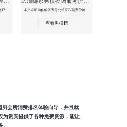
武清那个KTV酒吧找男模帅哥男妓多-普罗旺斯KTV真实口碑点评
武清哪家男模夜场服务流程全面-五号公馆KTV消费价格点评
本文详细为你解答普罗旺斯消费价格点评，更多关于那个KTV酒吧找男模帅哥最多免费咨询1333 867 6881微信同步！
本文详细为你解答五号公馆KTV消费价格，更多关于哪家男模夜场服务流程全面免费咨询1333 867 6881微信同步！
查看男模榜
型男会所消费排名体验向导，并且就
仅为贵宾提供了各种免费资源，能让
务。