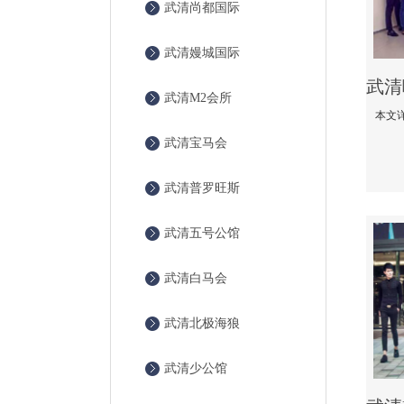
武清尚都国际
武清嫚城国际
武清M2会所
武清宝马会
武清普罗旺斯
武清五号公馆
武清白马会
武清北极海狼
武清少公馆