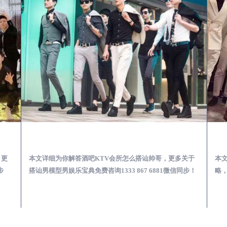
第一次到外地-怎么选择男模场消费体验安全靠谱必看
武清酒吧KTV会所怎么搭讪帅哥-用什么样的方式搭讪成功率高
，更
本文详细为你解答酒吧KTV会所怎么搭讪帅哥，更多关于
本
步
搭讪男模型男娱乐宝典免费咨询1333 867 6881微信同步！
略，