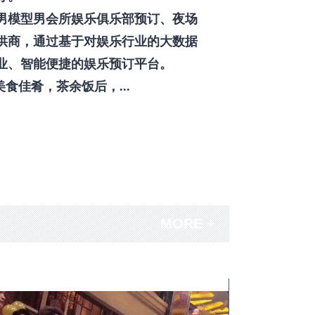
男模型男会所娱乐俱乐部预订、夜场
供商，通过基于对娱乐行业的大数据
业、智能便捷的娱乐预订平台。
佳肴，茶余饭后，...
MORE +