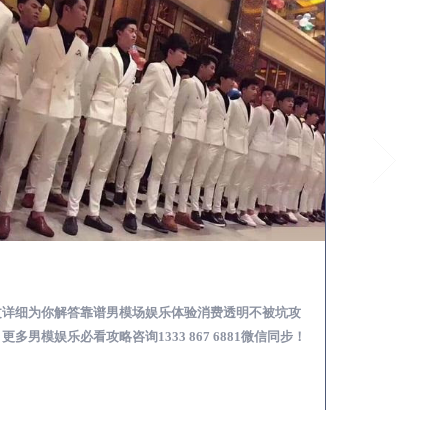
武清怎么样选择靠谱男模场娱乐体验消费透明不被坑
文详细为你解答靠谱男模场娱乐体验消费透明不被坑攻
本文详细为你解答
更多男模娱乐必看攻略咨询1333 867 6881微信同步！
关于男模面试防坑攻略