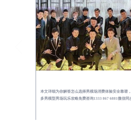
武清KTV酒吧会所男模少爷男公关招聘-高薪招聘
武清出差
关招聘攻略，更多
本文详细为你解答怎么选择男模场消费体验安全靠谱
 6881微信同步！
多男模型男场玩乐攻略免费咨询1333 867 6881微信同