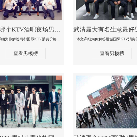
武清哪个KTV酒吧夜场男模公关型男最帅-尚都国际KTV消费价格点评
本文详细为你解答尚都国际KTV消费价格点评，更多关于哪个KTV酒吧夜场男模公关型男最帅免费咨询1333 867 6881微信同步
查看男模榜
查看男模榜