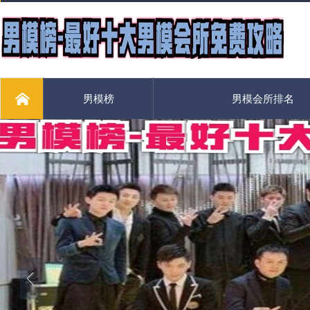
男模榜
男模会所排名