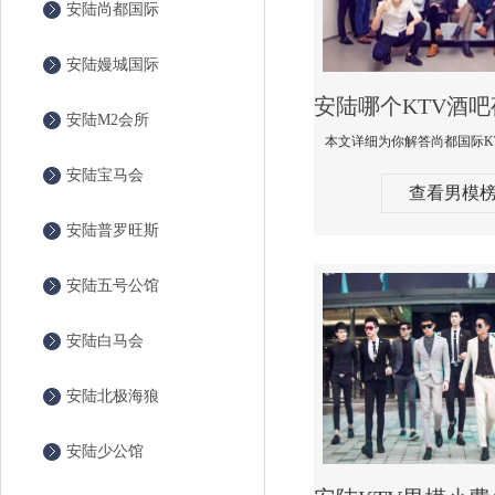
安陆尚都国际
安陆嫚城国际
安陆M2会所
安陆宝马会
查看男模
安陆普罗旺斯
安陆五号公馆
安陆白马会
安陆北极海狼
安陆少公馆