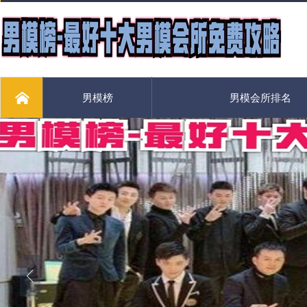
男模榜
男模会所排名