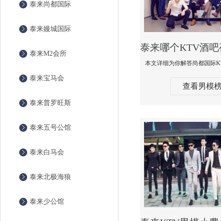
泰来尚都国际
泰来嫚城国际
泰来M2会所
泰来宝马会
查看男模
泰来普罗旺斯
泰来五号公馆
泰来白马会
泰来北极海狼
泰来少公馆