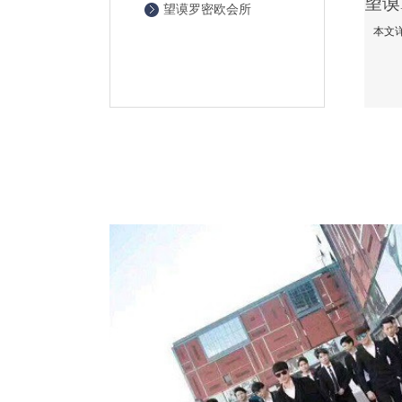
望谟罗密欧会所