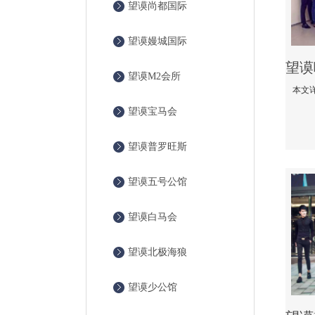
望谟尚都国际
望谟嫚城国际
望谟M2会所
望谟宝马会
望谟普罗旺斯
望谟五号公馆
望谟白马会
望谟北极海狼
望谟少公馆