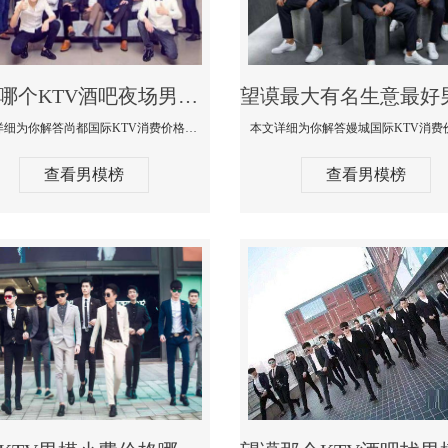
望谟哪个KTV酒吧夜场男模公关型男最帅-尚都国际KTV消费价格点评
本文详细为你解答尚都国际KTV消费价格点评，更多关于哪个KTV酒吧夜场男模公关型男最帅免费咨询1333 867 6881微信同步
查看男模榜
查看男模榜