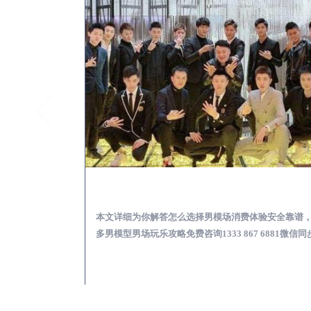
望谟KTV酒吧会所男模少爷男公关招聘-高薪招聘
望谟出差
关招聘攻略，更多
本文详细为你解答怎么选择男模场消费体验安全靠谱
 6881微信同步！
多男模型男场玩乐攻略免费咨询1333 867 6881微信同