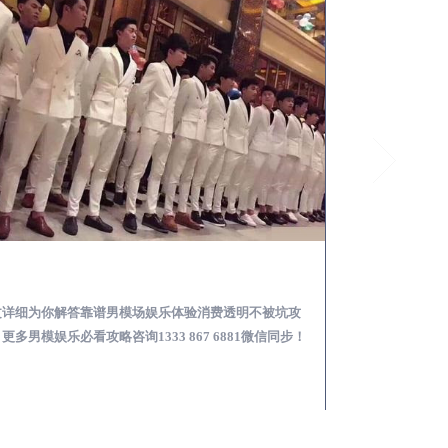
望谟怎么样选择靠谱男模场娱乐体验消费透明不被坑
文详细为你解答靠谱男模场娱乐体验消费透明不被坑攻
本文详细为你解答
更多男模娱乐必看攻略咨询1333 867 6881微信同步！
关于男模面试防坑攻略