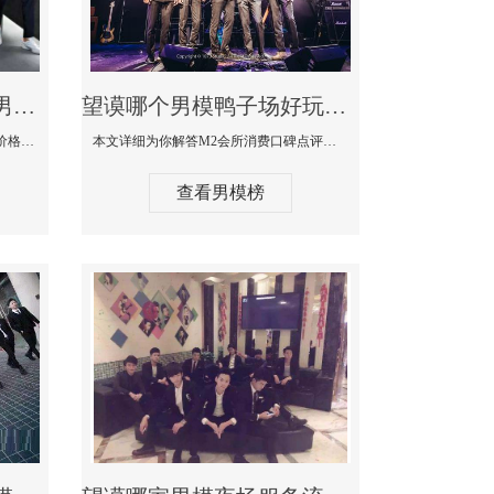
望谟最大有名生意最好男模少爷场KTV体验-嫚城国际KTV消费价格点评
望谟哪个男模鸭子场好玩陪酒服务好-M2会所KTV消费口碑点评
本文详细为你解答嫚城国际KTV消费价格口碑点评，更多关于最大有名生意最好男模少爷场KTV体验免费咨询1333 867 6881微信同步！
本文详细为你解答M2会所消费口碑点评，更多关于哪个男模鸭子场好玩陪酒服务好免费咨询1333 867 6881微信同步！
查看男模榜