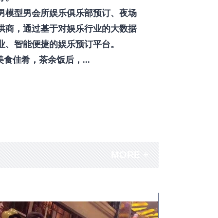
男模型男会所娱乐俱乐部预订、夜场
供商，通过基于对娱乐行业的大数据
业、智能便捷的娱乐预订平台。
佳肴，茶余饭后，...
MORE +