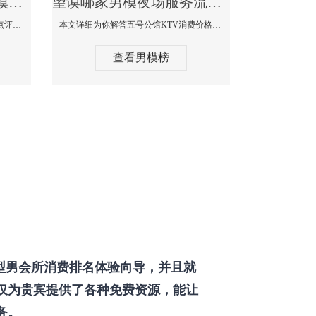
望谟那个KTV酒吧找男模帅哥男妓多-普罗旺斯KTV真实口碑点评
望谟哪家男模夜场服务流程全面-五号公馆KTV消费价格点评
本文详细为你解答普罗旺斯消费价格点评，更多关于那个KTV酒吧找男模帅哥最多免费咨询1333 867 6881微信同步！
本文详细为你解答五号公馆KTV消费价格，更多关于哪家男模夜场服务流程全面免费咨询1333 867 6881微信同步！
查看男模榜
型男会所消费排名体验向导，并且就
仅为贵宾提供了各种免费资源，能让
务。