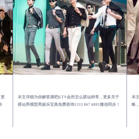
第一次到外地-怎么选择男模场消费体验安全靠谱必看
望谟酒吧KTV会所怎么搭讪帅哥-用什么样的方式搭讪成功率高
，更
本文详细为你解答酒吧KTV会所怎么搭讪帅哥，更多关于
本
步
搭讪男模型男娱乐宝典免费咨询1333 867 6881微信同步！
略，