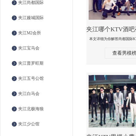
夹江尚都国际
夹江嫚城国际
夹江M2会所
夹江宝马会
查看男模
夹江普罗旺斯
夹江五号公馆
夹江白马会
夹江北极海狼
夹江少公馆