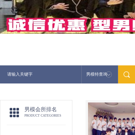
男模特查询
男模会所排名
PRODUCT CATEGORIES