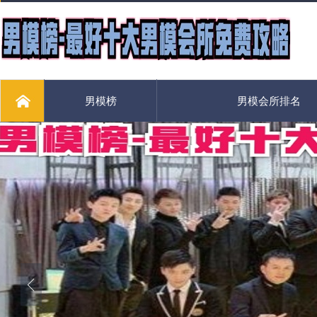
男模榜
男模会所排名