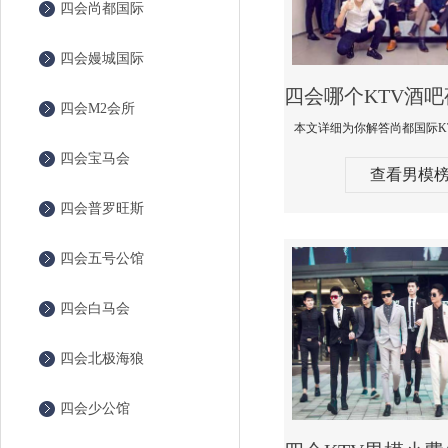
四会尚都国际
四会嫚城国际
四会M2会所
四会宝马会
查看男模
四会普罗旺斯
四会五号公馆
四会白马会
四会北极海狼
四会少公馆