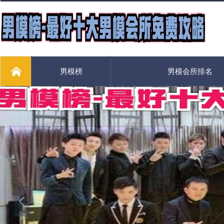
男模榜
男模会所排名