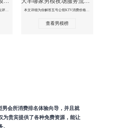
大丰那个KTV酒吧找男模帅哥男妓多-普罗旺斯KTV真实口碑点评
大丰哪家男模夜场服务流程全面-五号公馆KTV消费价格点评
本文详细为你解答普罗旺斯消费价格点评，更多关于那个KTV酒吧找男模帅哥最多免费咨询1333 867 6881微信同步！
本文详细为你解答五号公馆KTV消费价格，更多关于哪家男模夜场服务流程全面免费咨询1333 867 6881微信同步！
查看男模榜
型男会所消费排名体验向导，并且就
仅为贵宾提供了各种免费资源，能让
务。