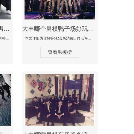
大丰最大有名生意最好男模少爷场KTV体验-嫚城国际KTV消费价格点评
大丰哪个男模鸭子场好玩陪酒服务好-M2会所KTV消费口碑点评
本文详细为你解答嫚城国际KTV消费价格口碑点评，更多关于最大有名生意最好男模少爷场KTV体验免费咨询1333 867 6881微信同步！
本文详细为你解答M2会所消费口碑点评，更多关于哪个男模鸭子场好玩陪酒服务好免费咨询1333 867 6881微信同步！
查看男模榜