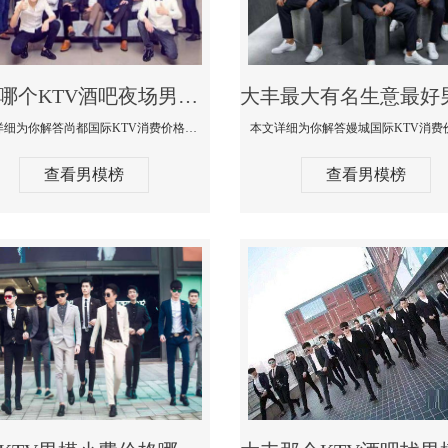
大丰哪个KTV酒吧夜场男模公关型男最帅-尚都国际KTV消费价格点评
本文详细为你解答尚都国际KTV消费价格点评，更多关于哪个KTV酒吧夜场男模公关型男最帅免费咨询1333 867 6881微信同步
查看男模榜
查看男模榜