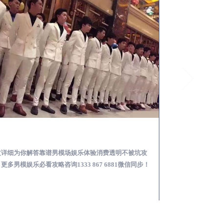
大丰怎么样选择靠谱男模场娱乐体验消费透明不被坑
文详细为你解答靠谱男模场娱乐体验消费透明不被坑攻
本文详细为你解答
更多男模娱乐必看攻略咨询1333 867 6881微信同步！
关于男模面试防坑攻略