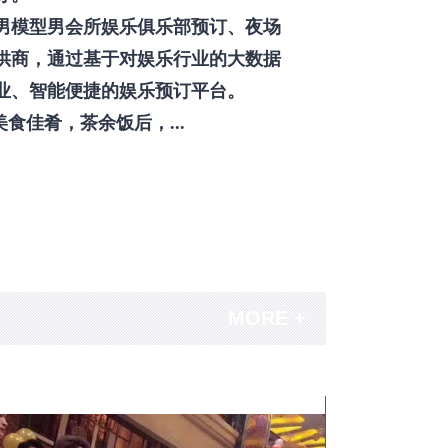
男模型男会所娱乐俱乐部预订、夜场
供商，通过基于对娱乐行业的大数据
业、智能便捷的娱乐预订平台。
佳肴，茶余饭后，...
MORE +