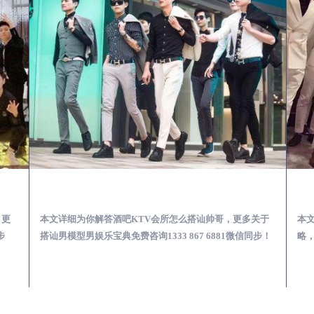
第一次到外地-怎么选择男模场消费体验安全靠谱必看
大丰酒吧KTV会所怎么搭讪帅哥-用什么样的方式搭讪成功率高
，更
本文详细为你解答酒吧KTV会所怎么搭讪帅哥，更多关于
本
步
搭讪男模型男娱乐宝典免费咨询1333 867 6881微信同步！
略，