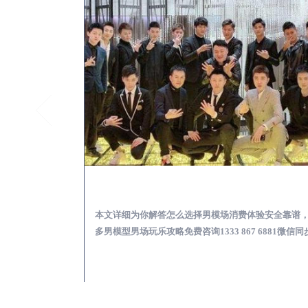
大丰KTV酒吧会所男模少爷男公关招聘-高薪招聘
大丰出差
关招聘攻略，更多
本文详细为你解答怎么选择男模场消费体验安全靠谱
 6881微信同步！
多男模型男场玩乐攻略免费咨询1333 867 6881微信同