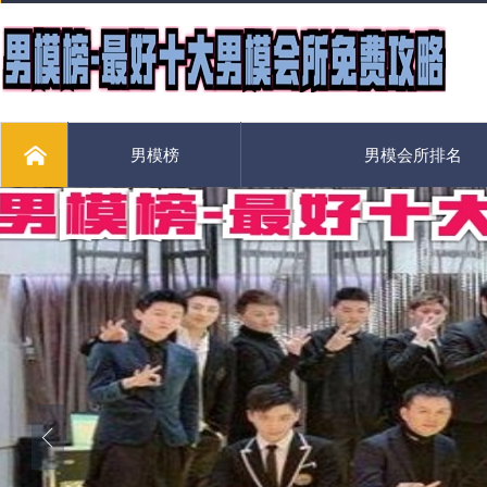
男模榜
男模会所排名