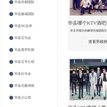
华县尚都国际
华县嫚城国际
华县M2会所
华县宝马会
查看男模
华县普罗旺斯
华县五号公馆
华县白马会
华县北极海狼
华县少公馆