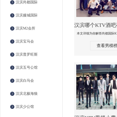
汉滨尚都国际
汉滨嫚城国际
汉滨M2会所
汉滨宝马会
查看男模
汉滨普罗旺斯
汉滨五号公馆
汉滨白马会
汉滨北极海狼
汉滨少公馆