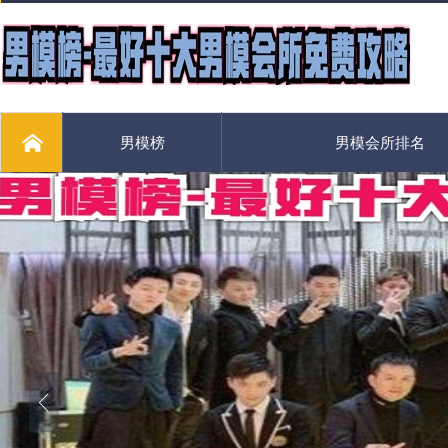
男模榜
男模会所排名