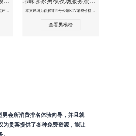
邛崃那个KTV酒吧找男模帅哥男妓多-普罗旺斯KTV真实口碑点评
邛崃哪家男模夜场服务流程全面-五号公馆KTV消费价格点评
本文详细为你解答普罗旺斯消费价格点评，更多关于那个KTV酒吧找男模帅哥最多免费咨询1333 867 6881微信同步！
本文详细为你解答五号公馆KTV消费价格，更多关于哪家男模夜场服务流程全面免费咨询1333 867 6881微信同步！
查看男模榜
型男会所消费排名体验向导，并且就
仅为贵宾提供了各种免费资源，能让
务。