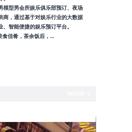
男模型男会所娱乐俱乐部预订、夜场
供商，通过基于对娱乐行业的大数据
业、智能便捷的娱乐预订平台。
佳肴，茶余饭后，...
MORE +