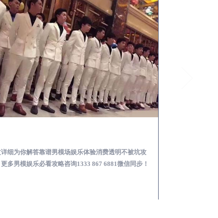
邛崃怎么样选择靠谱男模场娱乐体验消费透明不被坑
文详细为你解答靠谱男模场娱乐体验消费透明不被坑攻
本文详细为你解答
更多男模娱乐必看攻略咨询1333 867 6881微信同步！
关于男模面试防坑攻略