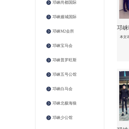
邛崃尚都国际
邛崃嫚城国际
邛崃M2会所
邛崃宝马会
邛崃普罗旺斯
邛崃五号公馆
邛崃白马会
邛崃北极海狼
邛崃少公馆