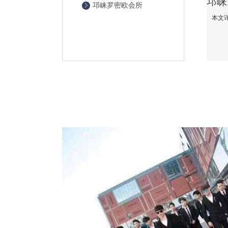
邛崃罗密欧会所