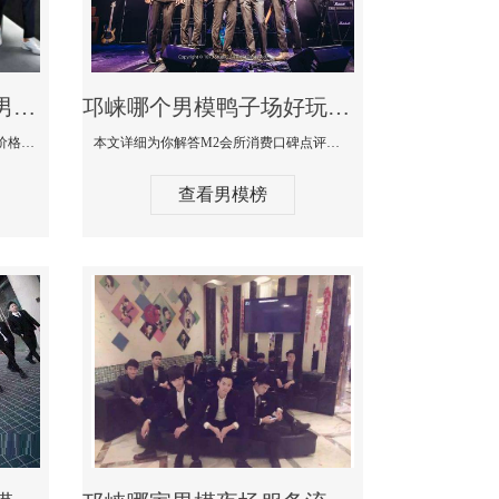
邛崃最大有名生意最好男模少爷场KTV体验-嫚城国际KTV消费价格点评
邛崃哪个男模鸭子场好玩陪酒服务好-M2会所KTV消费口碑点评
本文详细为你解答嫚城国际KTV消费价格口碑点评，更多关于最大有名生意最好男模少爷场KTV体验免费咨询1333 867 6881微信同步！
本文详细为你解答M2会所消费口碑点评，更多关于哪个男模鸭子场好玩陪酒服务好免费咨询1333 867 6881微信同步！
查看男模榜