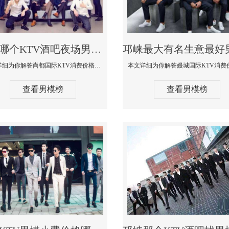
邛崃哪个KTV酒吧夜场男模公关型男最帅-尚都国际KTV消费价格点评
本文详细为你解答尚都国际KTV消费价格点评，更多关于哪个KTV酒吧夜场男模公关型男最帅免费咨询1333 867 6881微信同步
查看男模榜
查看男模榜