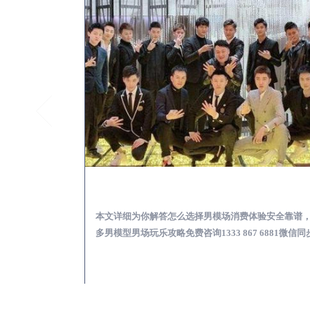
邛崃KTV酒吧会所男模少爷男公关招聘-高薪招聘
邛崃出差
关招聘攻略，更多
本文详细为你解答怎么选择男模场消费体验安全靠谱
 6881微信同步！
多男模型男场玩乐攻略免费咨询1333 867 6881微信同