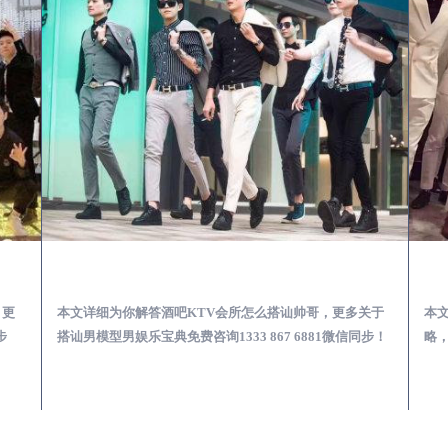
第一次到外地-怎么选择男模场消费体验安全靠谱必看
邛崃酒吧KTV会所怎么搭讪帅哥-用什么样的方式搭讪成功率高
，更
本文详细为你解答酒吧KTV会所怎么搭讪帅哥，更多关于
本
步
搭讪男模型男娱乐宝典免费咨询1333 867 6881微信同步！
略，