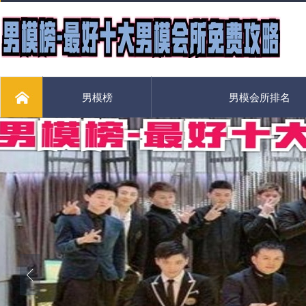
男模榜
男模会所排名