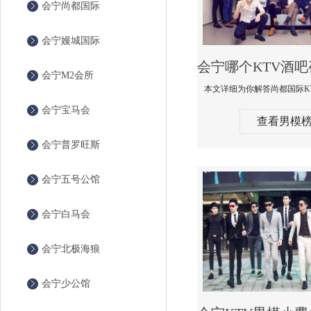
会宁尚都国际
会宁嫚城国际
会宁M2会所
会宁宝马会
查看男模
会宁普罗旺斯
会宁五号公馆
会宁白马会
会宁北极海狼
会宁少公馆