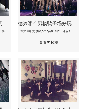
德兴最大有名生意最好男模少爷场KTV体验-嫚城国际KTV消费价格点评
德兴哪个男模鸭子场好玩陪酒服务好-M2会所KTV消费口碑点评
本文详细为你解答嫚城国际KTV消费价格口碑点评，更多关于最大有名生意最好男模少爷场KTV体验免费咨询1333 867 6881微信同步！
本文详细为你解答M2会所消费口碑点评，更多关于哪个男模鸭子场好玩陪酒服务好免费咨询1333 867 6881微信同步！
查看男模榜