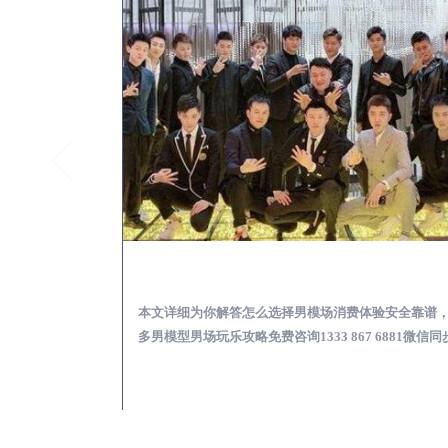
德兴KTV酒吧会所男模少爷男公关招聘-高薪招聘
德兴出差
关招聘攻略，更多
本文详细为你解答怎么选择男模场消费体验安全靠谱
 6881微信同步！
多男模型男场玩乐攻略免费咨询1333 867 6881微信同