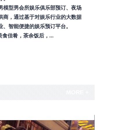
男模型男会所娱乐俱乐部预订、夜场
供商，通过基于对娱乐行业的大数据
业、智能便捷的娱乐预订平台。
佳肴，茶余饭后，...
MORE +