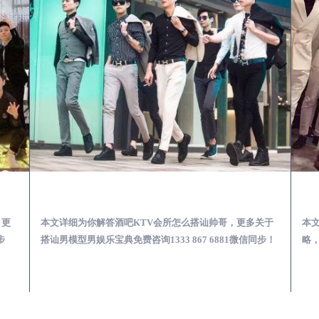
第一次到外地-怎么选择男模场消费体验安全靠谱必看
德兴酒吧KTV会所怎么搭讪帅哥-用什么样的方式搭讪成功率高
，更
本文详细为你解答酒吧KTV会所怎么搭讪帅哥，更多关于
本
步
搭讪男模型男娱乐宝典免费咨询1333 867 6881微信同步！
略，