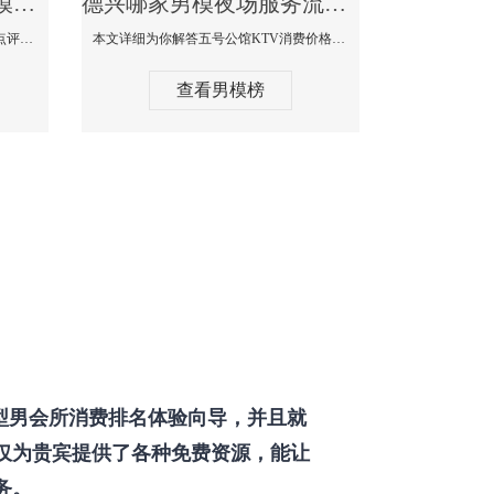
德兴那个KTV酒吧找男模帅哥男妓多-普罗旺斯KTV真实口碑点评
德兴哪家男模夜场服务流程全面-五号公馆KTV消费价格点评
本文详细为你解答普罗旺斯消费价格点评，更多关于那个KTV酒吧找男模帅哥最多免费咨询1333 867 6881微信同步！
本文详细为你解答五号公馆KTV消费价格，更多关于哪家男模夜场服务流程全面免费咨询1333 867 6881微信同步！
查看男模榜
型男会所消费排名体验向导，并且就
仅为贵宾提供了各种免费资源，能让
务。