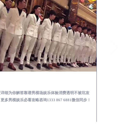
德兴怎么样选择靠谱男模场娱乐体验消费透明不被坑
文详细为你解答靠谱男模场娱乐体验消费透明不被坑攻
本文详细为你解答
更多男模娱乐必看攻略咨询1333 867 6881微信同步！
关于男模面试防坑攻略