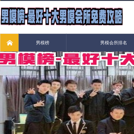
男模榜
男模会所排名