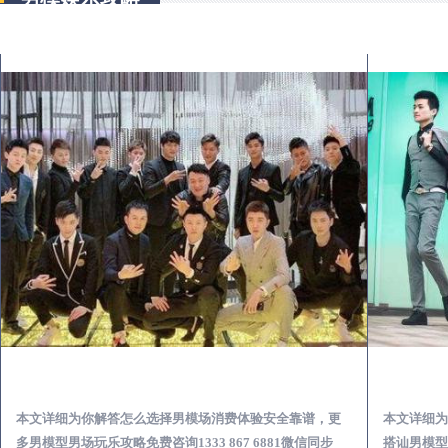
灵台出差第一次到外地-怎么选择男模场消费体验安全靠谱必看
本文详细为你解答怎么选择男模场消费体验安全靠谱，更
本文详细为
多男模型男场玩乐攻略免费咨询1333 867 6881微信同步
搭讪男模型男