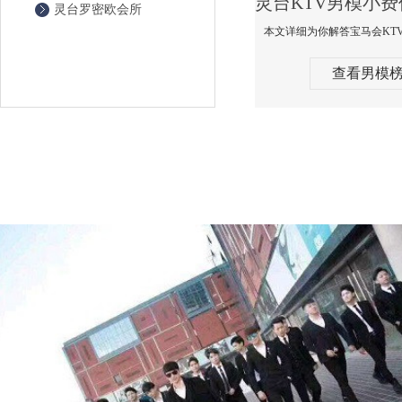
灵台罗密欧会所
查看男模