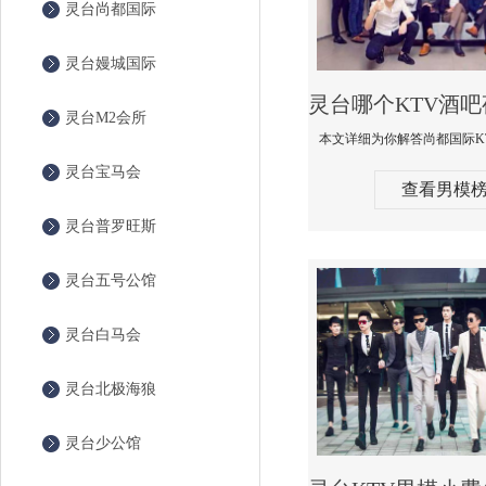
灵台尚都国际
灵台嫚城国际
灵台M2会所
灵台宝马会
查看男模
灵台普罗旺斯
灵台五号公馆
灵台白马会
灵台北极海狼
灵台少公馆