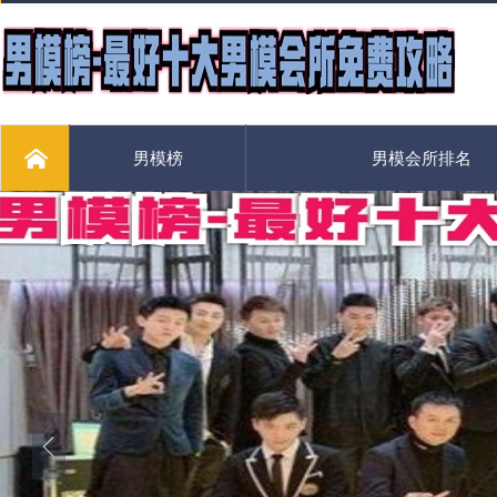
男模榜
男模会所排名