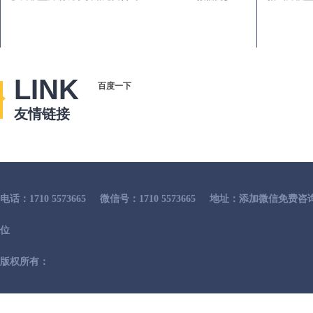
LINK
百度一下
友情链接
电话：1710 5573665
微信号：1710 5573665
地址：添加微信免费咨
位
版权所有：